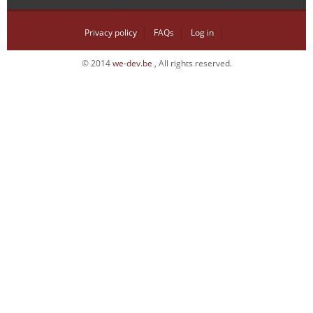
Privacy policy
FAQs
Log in
© 2014
we-dev.be
, All rights reserved.