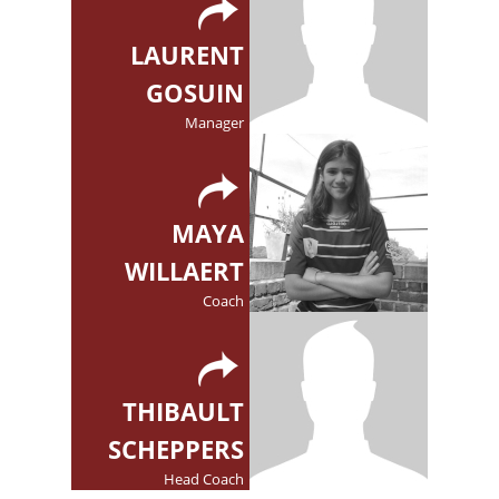
LAURENT
GOSUIN
Manager
MAYA
WILLAERT
Coach
THIBAULT
SCHEPPERS
Head Coach